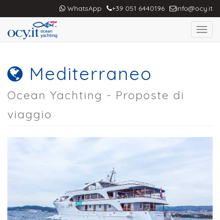
WhatsApp
+39 051 6440196
info@ocy.it
Toggl
navig
Mediterraneo
Ocean Yachting - Proposte di
viaggio