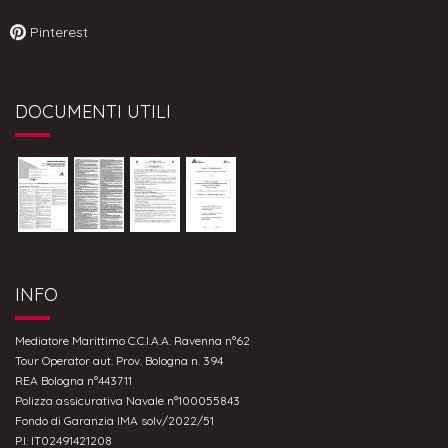
Pinterest
DOCUMENTI UTILI
INFO
Mediatore Marittimo C.C.I.A.A. Ravenna n°62
Tour Operator aut. Prov. Bologna n. 394
REA Bologna n°443711
Polizza assicurativa Navale n°100055843
Fondo di Garanzia IMA solv/2022/51
P.I. IT02491421208