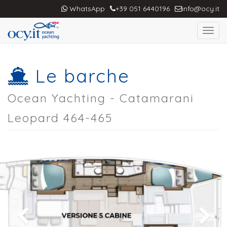
WhatsApp
+39 051 6440196
info@ocy.it
Toggl
navig
Le barche
Ocean Yachting - Catamarani
Leopard 464-465